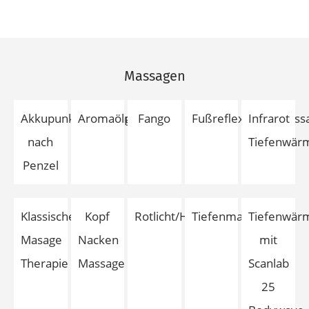
Massagen
Akkupunkturmassagen
Aromaölmassage
Fango
Fußreflexzonenmass
Infrarot
nach
Tiefenwär
Penzel
Klassische
Kopf
Rotlicht/Heißluft
Tiefenmassage
Tiefenwär
Masage
Nacken
mit
Therapie
Massage
Scanlab
25