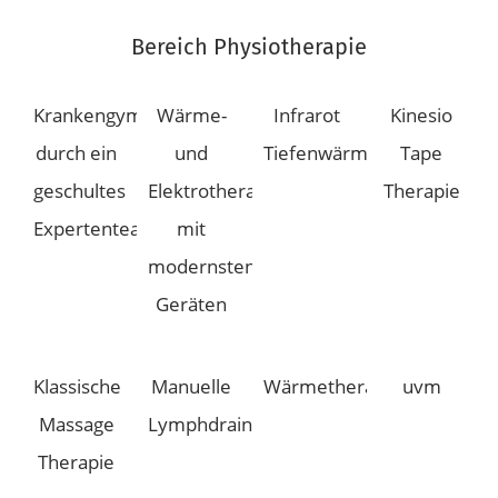
Bereich Physiotherapie
Krankengymnastik
Wärme-
Infrarot
Kinesio
durch ein
und
Tiefenwärme
Tape
geschultes
Elektrotherapien
Therapie
Expertenteam
mit
modernsten
Geräten
Klassische
Manuelle
Wärmetherapie
uvm
Massage
Lymphdrainage
Therapie