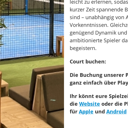
leicht zu erlernen, soda
kurzer Zeit spannende 
sind – unabhängig von A
Vorkenntnissen. Gleichze
genügend Dynamik und 
ambitionierte Spieler da
begeistern.
Court buchen:
Die Buchung unserer P
ganz einfach über
Pla
Ihr könnt eure Spielz
die
Website
oder die
P
für
Apple
und
Android