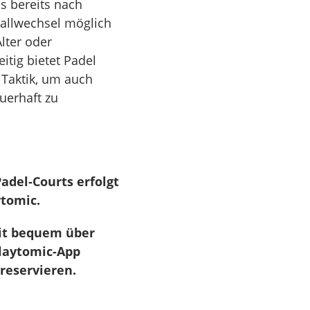
ss bereits nach
Ballwechsel möglich
lter oder
itig bietet Padel
Taktik, um auch
uerhaft zu
adel-Courts erfolgt
ytomic
.
eit bequem über
laytomic-App
reservieren.