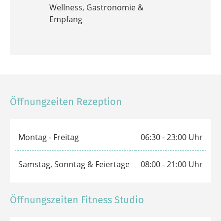
Saunaleitung
Qualifikationen:
Staat. gepr. Fitness und Wellness
Coach
Pilates, Groupfitness
Instruktorin,
Nordic Walking
Mobility Coach
Lauf- und Gangcoach
Spinning & Deep Work
Instruktor
Hyrox Coach