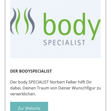
Haarentfernung und permanente
Elektro-/Nadelepilation als medizinische
Therapien an.
Zur Website