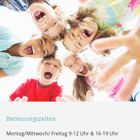
während ihre Eltern trainieren. Dafür haben wir den
Sportmühle-Kindergarten geschaffen.
Hier dürfen unsere jüngsten Gäste kreativ werden,
spielen, malen, basteln, toben. Alleine für sich oder
miteinander. Und immer unter der fachkundigen und
aufmerksamen Aufsicht einer Kinderbetreuung, die
sich über jeden Neuzugang freut.