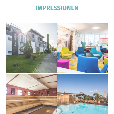
Einzelkarte
3,00 €
10er Karte
27,00 €
Kann als Modul in der Mitgliedschaft aufgenommen
werden.
IMPRESSIONEN