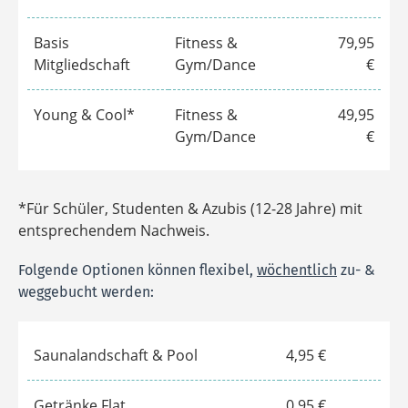
UNSERE TARIFE IM ÜBERBLICK
Wir haben verstanden - in der aktuellen Zeit müssen
die Verträge flexibel sein - bei uns mit einer Laufzeit
von einem Monat.
Fitness
Basis
Fitness &
79,95
Mitgliedschaft
Gym/Dance
€
Young & Cool*
Fitness &
49,95
Gym/Dance
€