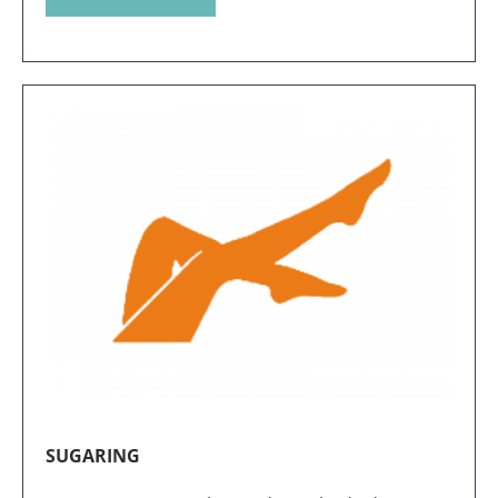
DER BODYSPECIALIST
Der body SPECIALIST Norbert Felker hilft Dir
dabei, Deinen Traum von Deiner Wunschfigur zu
verwirklichen.
Zur Website