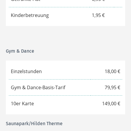
*Für Schüler, Studenten & Azubis (12-28 Jahre) mit
entsprechendem Nachweis.
Folgende Optionen können flexibel,
wöchentlich
zu- &
weggebucht werden:
Saunalandschaft & Pool
4,95 €
Getränke Flat
0,95 €
Kinderbetreuung
1,95 €
Gym & Dance