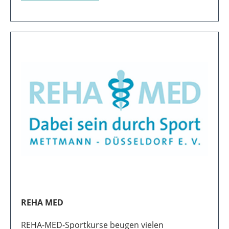
PRAXIS OSTEOPATHIE
Mit der Spezialisierung auf Osteopathie bietet
Heilpraktiker Christoph Kassner Behandlungen
von körperlichen Beschwerden an.
Zur Website